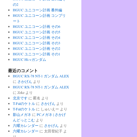
の2
HGUC ユニコーン計画 番外編
HGUC ユニコーン計画 コンプリ
ート
HGUC ユニコーン計画 その6
HGUC ユニコーン計画 その5
HGUC ユニコーン計画 その4
HGUC ユニコーン計画 その3
HGUC ユニコーン計画 その2
HGUC ユニコーン計画 その1
HGUC Hi-νガンダム
最近のコメント
HGUC RX-78 NT-1 ガンダム ALEX
に
さかげん
より
HGUC RX-78 NT-1 ガンダム ALEX
に
Zeke
より
北京です
に
匿名
より
T-Falのケトル
に
さかげん
より
T-Falのケトル
に
しゅいえー
より
影山メガネ
に
PCメガネ | さかげ
んどっとこむ
より
六曜カレンダー
に
さかげん
より
六曜カレンダー
に
太田登紀子
よ
り