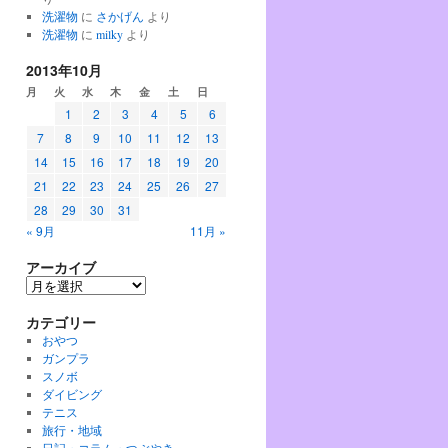
洗濯物
に
さかげん
より
洗濯物
に
milky
より
2013年10月
月
火
水
木
金
土
日
1
2
3
4
5
6
7
8
9
10
11
12
13
14
15
16
17
18
19
20
21
22
23
24
25
26
27
28
29
30
31
« 9月
11月 »
アーカイブ
ア
ー
カテゴリー
カ
イ
おやつ
ブ
ガンプラ
スノボ
ダイビング
テニス
旅行・地域