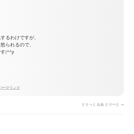
乱するわけですが、
と怒られるので、
(^^p
パーマリンク
とりっく おあ とりーと
→