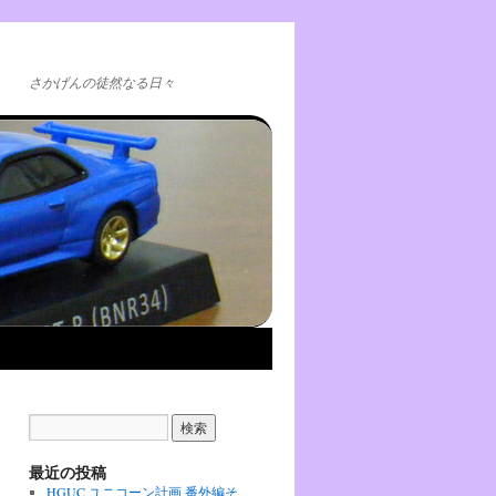
さかげんの徒然なる日々
最近の投稿
HGUC ユニコーン計画 番外編そ