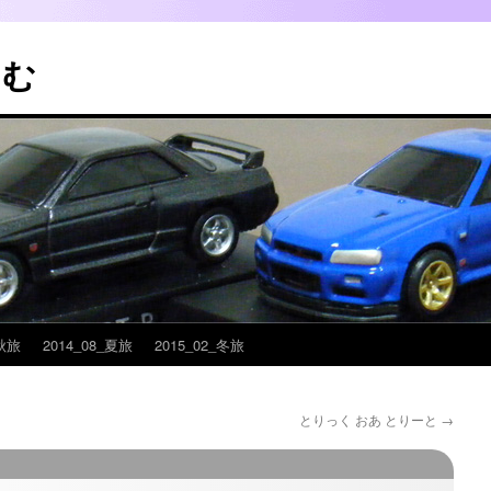
こむ
_秋旅
2014_08_夏旅
2015_02_冬旅
とりっく おあ とりーと
→