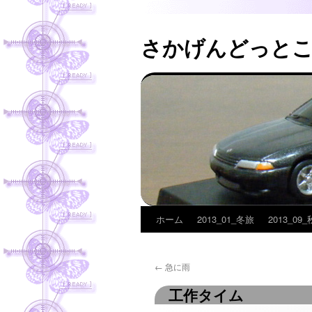
さかげんどっと
ホーム
2013_01_冬旅
2013_09
コ
ン
←
急に雨
テ
工作タイム
ン