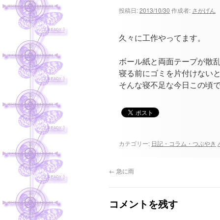
ツ
投稿日:
2013/10/30
作成者:
さかげん
へ
久々に工作やってます。
ス
ボール紙と両面テープが散
キ
寝る前にゴミを片付けない
そんな寝不足な今日この頃です
ッ
プ
カテゴリー:
日記・コラム・つぶやき
←
急に雨
コメントを残す