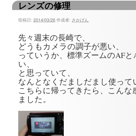
レンズの修理
ツ
へ
投稿日:
2014/03/26
作成者:
さかげん
ス
先々週末の長崎で、
キ
どうもカメラの調子が悪い、
ッ
っていうか、標準ズームのAFと
い、
プ
と思っていて、
なんとなくだましだまし使って
こちらに帰ってきたら、こんな
ました。