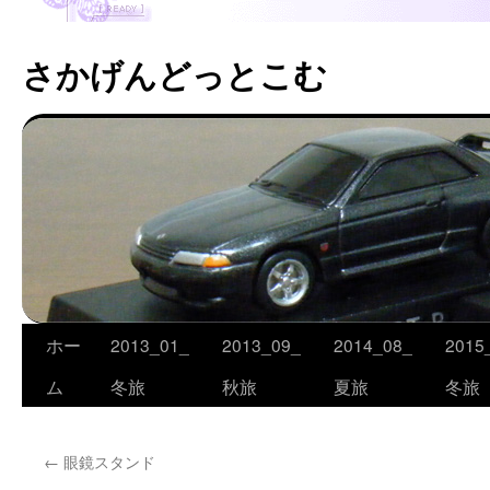
さかげんどっとこむ
ホー
2013_01_
2013_09_
2014_08_
2015
コ
ム
冬旅
秋旅
夏旅
冬旅
ン
テ
←
眼鏡スタンド
ン