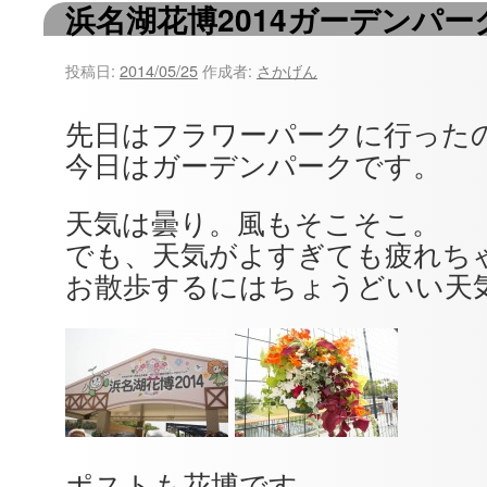
浜名湖花博2014ガーデンパー
ツ
へ
投稿日:
2014/05/25
作成者:
さかげん
ス
先日はフラワーパークに行った
キ
今日はガーデンパークです。
ッ
天気は曇り。風もそこそこ。
プ
でも、天気がよすぎても疲れち
お散歩するにはちょうどいい天
ポストも花博です。