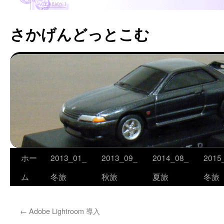
さかげんどっとこむ
ホー
2013_01_
2013_09_
2014_08_
2015
コ
ム
冬旅
秋旅
夏旅
冬旅
ン
テ
←
Adobe Lightroom 導入
ン