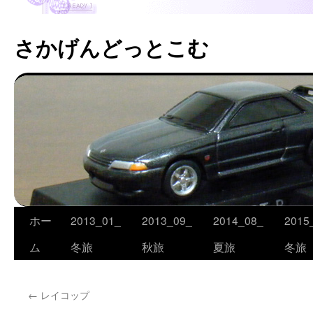
さかげんどっとこむ
ホー
2013_01_
2013_09_
2014_08_
2015
コ
ム
冬旅
秋旅
夏旅
冬旅
ン
テ
←
レイコップ
ン