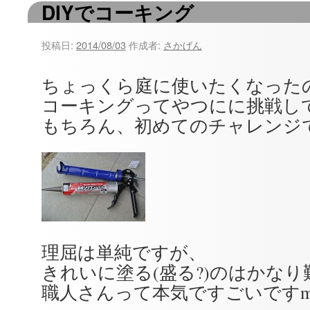
DIYでコーキング
ツ
へ
投稿日:
2014/08/03
作成者:
さかげん
ス
ちょっくら庭に使いたくなった
キ
コーキングってやつにに挑戦し
ッ
もちろん、初めてのチャレンジ
プ
理屈は単純ですが、
きれいに塗る(盛る?)のはかな
職人さんって本気ですごいですm(