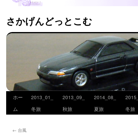
さかげんどっとこむ
ホー
2013_01_
2013_09_
2014_08_
2015
コ
ム
冬旅
秋旅
夏旅
冬旅
ン
テ
←
台風
ン