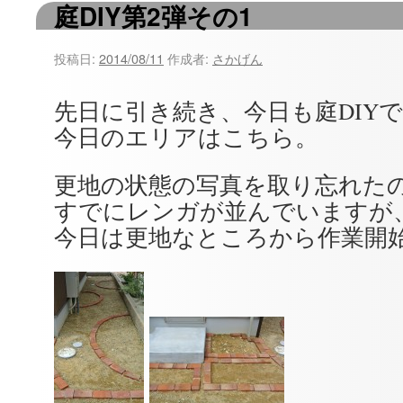
庭DIY第2弾その1
ツ
へ
投稿日:
2014/08/11
作成者:
さかげん
ス
先日に引き続き、今日も庭DIY
キ
今日のエリアはこちら。
ッ
更地の状態の写真を取り忘れた
プ
すでにレンガが並んでいますが
今日は更地なところから作業開