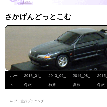
さかげんどっとこむ
ホー
2013_01_
2013_09_
2014_08_
2015
コ
ム
冬旅
秋旅
夏旅
冬旅
ン
テ
←
プチ旅行プラニング
ン