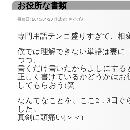
お役所な書類
ツ
へ
投稿日:
2015/01/23
作成者:
さかげん
ス
専門用語テンコ盛りすぎて、相
キ
僕では理解できない単語は妻に
ッ
つつ、
プ
書くだけ書いたからよしにする
正しく書けているかどうかはお
してもらおう(笑
なんてなことを、ここ2，3日ぐ
した。
真剣に頭痛い(＞＜)