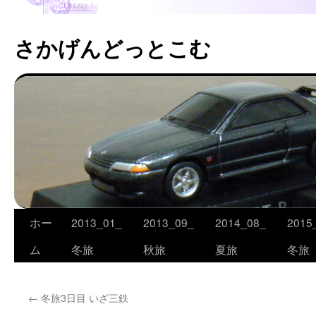
さかげんどっとこむ
ホー
2013_01_
2013_09_
2014_08_
2015
コ
ム
冬旅
秋旅
夏旅
冬旅
ン
テ
←
冬旅3日目 いざ三鉄
ン