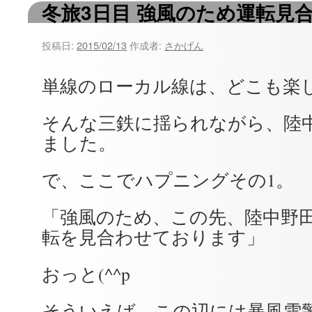
冬旅3日目 強風のため運転見
ツ
へ
投稿日:
2015/02/13
作成者:
さかげん
ス
単線のローカル線は、どこも楽
キ
そんな三鉄に揺られながら、陸
ッ
ました。
プ
で、ここでハプニングその1。
「強風のため、この先、陸中野
転を見合わせております」
おっと(^^p
そういえば、この辺には暴風雪