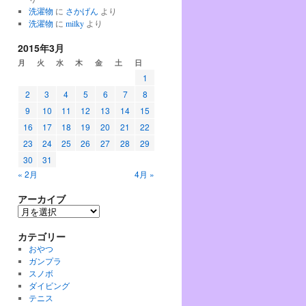
洗濯物
に
さかげん
より
洗濯物
に
milky
より
2015年3月
月
火
水
木
金
土
日
1
2
3
4
5
6
7
8
9
10
11
12
13
14
15
16
17
18
19
20
21
22
23
24
25
26
27
28
29
30
31
« 2月
4月 »
アーカイブ
ア
ー
カテゴリー
カ
イ
おやつ
ブ
ガンプラ
スノボ
ダイビング
テニス