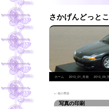
さかげんどっと
ホーム
2013_01_冬旅
2013_09
コ
ン
←
桜の季節
テ
写真の印刷
ン