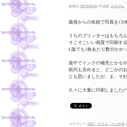
ツ
投稿日:
2015/03/01
作成者:
さかげん
へ
義母からの依頼で写真を12
ス
うちのプリンターはもちろ
キ
そこそこいい画質で印刷す
L版でも1枚あたり数分かか
ッ
プ
途中でインクの補充とかも
紙代も含めると、どこかの
とも思いましたが、ま、そ
久々に大量に印刷しました(^
カテゴリー:
日記・コラム・つぶやき