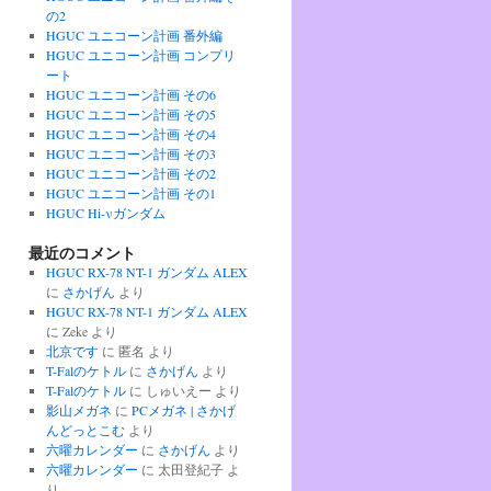
の2
HGUC ユニコーン計画 番外編
HGUC ユニコーン計画 コンプリ
ート
HGUC ユニコーン計画 その6
HGUC ユニコーン計画 その5
HGUC ユニコーン計画 その4
HGUC ユニコーン計画 その3
HGUC ユニコーン計画 その2
HGUC ユニコーン計画 その1
HGUC Hi-νガンダム
最近のコメント
HGUC RX-78 NT-1 ガンダム ALEX
に
さかげん
より
HGUC RX-78 NT-1 ガンダム ALEX
に
Zeke
より
北京です
に
匿名
より
T-Falのケトル
に
さかげん
より
T-Falのケトル
に
しゅいえー
より
影山メガネ
に
PCメガネ | さかげ
んどっとこむ
より
六曜カレンダー
に
さかげん
より
六曜カレンダー
に
太田登紀子
よ
り