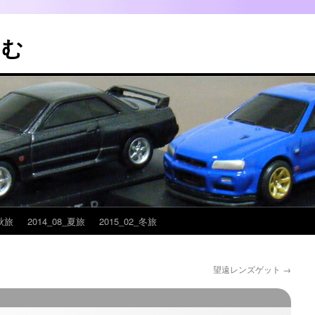
こむ
_秋旅
2014_08_夏旅
2015_02_冬旅
望遠レンズゲット
→