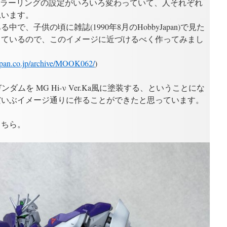
やカラーリングの設定がいろいろ変わっていて、人それぞれ
思います。
で、子供の頃に雑誌(1990年8月のHobbyJapan)で見た
っているので、このイメージに近づけるべく作ってみまし
japan.co.jp/archive/MOOK062/
)
ガンダムを MG Hi-ν Ver.Ka風に塗装する、ということにな
だいぶイメージ通りに作ることができたと思っています。
こちら。