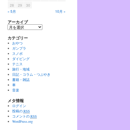
28
29
30
« 5月
10月 »
アーカイブ
ア
ー
カテゴリー
カ
イ
おやつ
ブ
ガンプラ
スノボ
ダイビング
テニス
旅行・地域
日記・コラム・つぶやき
書籍・雑誌
車
音楽
メタ情報
ログイン
投稿の
RSS
コメントの
RSS
WordPress.org