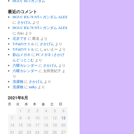
HGUC Hi-νガンダム
最近のコメント
HGUC RX-78 NT-1 ガンダム ALEX
に
さかげん
より
HGUC RX-78 NT-1 ガンダム ALEX
に
Zeke
より
北京です
に
匿名
より
T-Falのケトル
に
さかげん
より
T-Falのケトル
に
しゅいえー
より
影山メガネ
に
PCメガネ | さかげ
んどっとこむ
より
六曜カレンダー
に
さかげん
より
六曜カレンダー
に
太田登紀子
よ
り
洗濯物
に
さかげん
より
洗濯物
に
milky
より
2021年6月
月
火
水
木
金
土
日
1
2
3
4
5
6
7
8
9
10
11
12
13
14
15
16
17
18
19
20
21
22
23
24
25
26
27