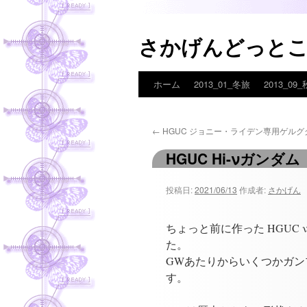
さかげんどっと
ホーム
2013_01_冬旅
2013_09
コ
ン
←
HGUC ジョニー・ライデン専用ゲルグ
テ
HGUC Hi-νガンダム
ン
ツ
投稿日:
2021/06/13
作成者:
さかげん
へ
ちょっと前に作った HGUC
ス
た。
GWあたりからいくつかガン
キ
す。
ッ