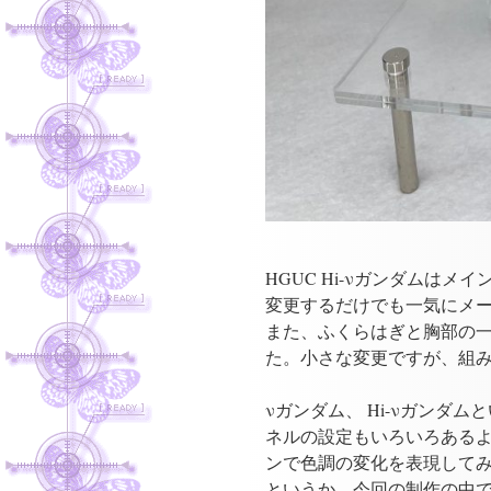
HGUC Hi-νガンダムは
変更するだけでも一気にメ
また、ふくらはぎと胸部の一
た。小さな変更ですが、組
νガンダム、 Hi-νガン
ネルの設定もいろいろある
ンで色調の変化を表現して
というか、今回の制作の中