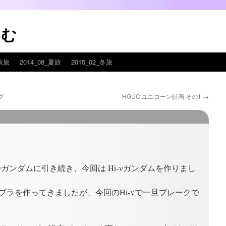
こむ
_秋旅
2014_08_夏旅
2015_02_冬旅
グ
HGUC ユニコーン計画 その1
→
 νガンダムに引き続き、今回は Hi-νガンダムを作りまし
プラを作ってきましたが、今回のHi-νで一旦ブレークで