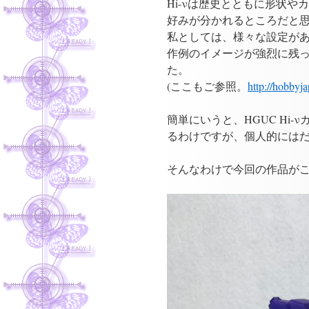
Hi-νは歴史とともに形状
プ
好みが分かれるところだと
私としては、様々な設定がある中
作例のイメージが強烈に残
た。
(ここもご参照。
http://hobby
簡単にいうと、HGUC Hi-ν
るわけですが、個人的には
そんなわけで今回の作品が