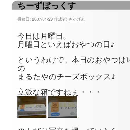
ちーずぼっくす
ツ
へ
投稿日:
2007/01/29
作成者:
さかげん
ス
今日は月曜日。
キ
月曜日といえばおやつの日♪
ッ
というわけで、本日のおやつはla
プ
の
まるたやのチーズボックス♪
立派な箱ですねぇ・・・