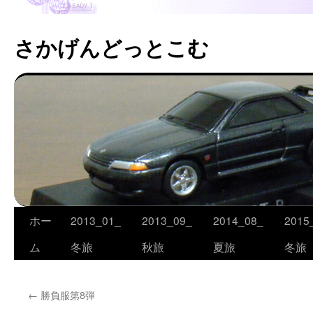
さかげんどっとこむ
ホー
2013_01_
2013_09_
2014_08_
2015
コ
ム
冬旅
秋旅
夏旅
冬旅
ン
テ
←
勝負服第8弾
ン