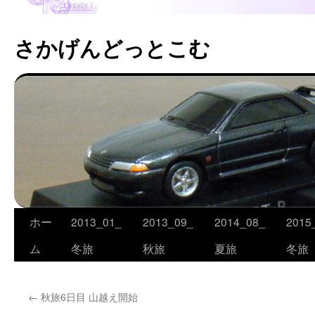
さかげんどっとこむ
ホー
2013_01_
2013_09_
2014_08_
2015
コ
ム
冬旅
秋旅
夏旅
冬旅
ン
テ
←
秋旅6日目 山越え開始
ン