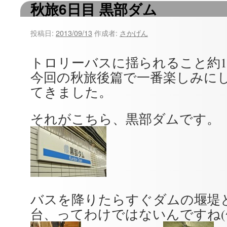
秋旅6日目 黒部ダム
ツ
へ
投稿日:
2013/09/13
作成者:
さかげん
ス
トロリーバスに揺られること約1
キ
今回の秋旅後篇で一番楽しみに
ッ
てきました。
プ
それがこちら、黒部ダムです。
バスを降りたらすぐダムの堰堤
台、ってわけではないんですね(^