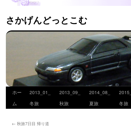
さかげんどっとこむ
ホー
2013_01_
2013_09_
2014_08_
2015
コ
ム
冬旅
秋旅
夏旅
冬旅
ン
テ
←
秋旅7日目 帰り道
ン