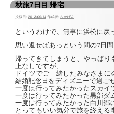
秋旅7日目 帰宅
ツ
へ
投稿日:
2013/09/14
作成者:
さかげん
ス
というわけで、無事に浜松に戻
キ
思い返せばあっという間の7日間
ッ
プ
帰ってきてしまうと、やっぱり
上なしですが、
ドイツでご一緒したみなさまに
結婚記念日をディズニーで過ご
一度は行ってみたかったスカイ
一度は行ってみたかった黒部ダ
一度は行ってみたかった白川郷
とってもいい気分で旅を終える