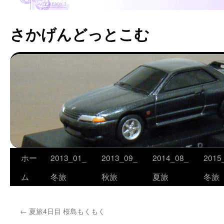
さかげんどっとこむ
ホー
2013_01_
2013_09_
2014_08_
2015
コ
ム
冬旅
秋旅
夏旅
冬旅
ン
テ
←
夏旅4日目 桜島もくもく
ン