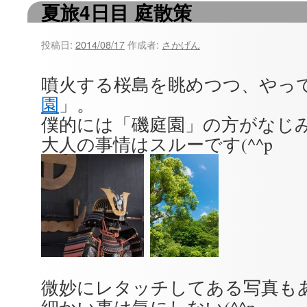
夏旅4日目 庭散策
ツ
へ
投稿日:
2014/08/17
作成者:
さかげん
ス
噴火する桜島を眺めつつ、やっ
キ
園
」。
ッ
僕的には「磯庭園」の方がなじ
大人の事情はスルーです(^^p
プ
微妙にレタッチしてある写真も