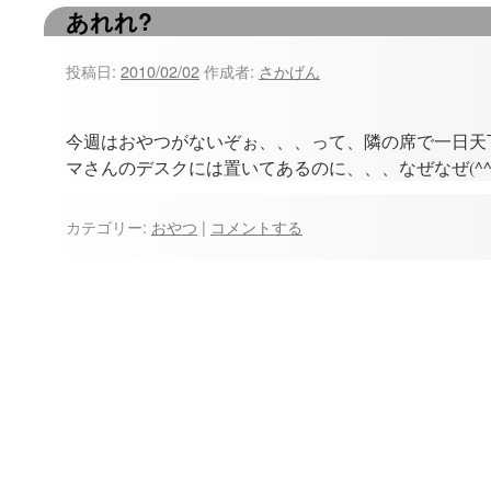
あれれ?
ツ
へ
投稿日:
2010/02/02
作成者:
さかげん
ス
今週はおやつがないぞぉ、、、って、隣の席で一日天下さん
キ
マさんのデスクには置いてあるのに、、、なぜなぜ(^^
ッ
カテゴリー:
おやつ
|
コメントする
プ