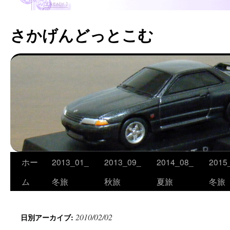
さかげんどっとこむ
ホー
2013_01_
2013_09_
2014_08_
2015
コ
ム
冬旅
秋旅
夏旅
冬旅
ン
テ
2010/02/02
日別アーカイブ:
ン