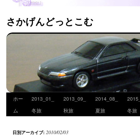
さかげんどっとこむ
ホー
2013_01_
2013_09_
2014_08_
2015
コ
ム
冬旅
秋旅
夏旅
冬旅
ン
テ
2010/02/03
日別アーカイブ:
ン