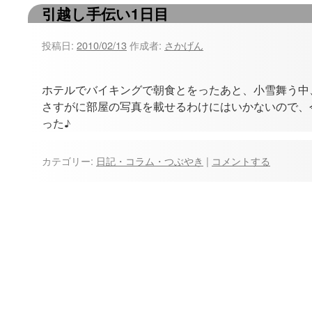
引越し手伝い1日目
ツ
へ
投稿日:
2010/02/13
作成者:
さかげん
ス
ホテルでバイキングで朝食とをったあと、小雪舞う中
キ
さすがに部屋の写真を載せるわけにはいかないので、今日
ッ
った♪
プ
カテゴリー:
日記・コラム・つぶやき
|
コメントする