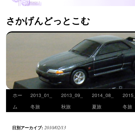
さかげんどっとこむ
ホー
2013_01_
2013_09_
2014_08_
2015
コ
ム
冬旅
秋旅
夏旅
冬旅
ン
テ
2010/02/13
日別アーカイブ:
ン