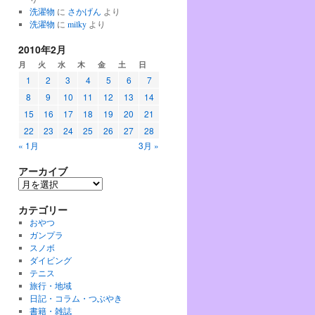
洗濯物
に
さかげん
より
洗濯物
に
milky
より
2010年2月
月
火
水
木
金
土
日
1
2
3
4
5
6
7
8
9
10
11
12
13
14
15
16
17
18
19
20
21
22
23
24
25
26
27
28
« 1月
3月 »
アーカイブ
ア
ー
カテゴリー
カ
イ
おやつ
ブ
ガンプラ
スノボ
ダイビング
テニス
旅行・地域
日記・コラム・つぶやき
書籍・雑誌