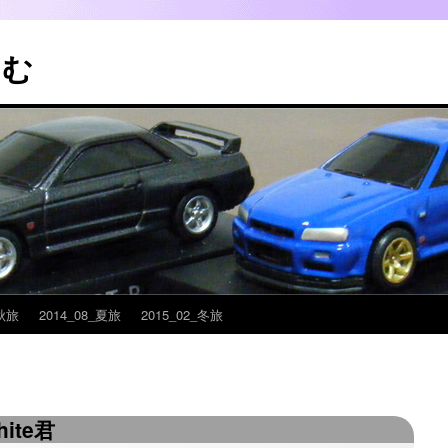
こむ
_秋旅
2014_08_夏旅
2015_02_冬旅
ite君