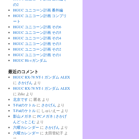
の2
HGUC ユニコーン計画 番外編
HGUC ユニコーン計画 コンプリ
ート
HGUC ユニコーン計画 その6
HGUC ユニコーン計画 その5
HGUC ユニコーン計画 その4
HGUC ユニコーン計画 その3
HGUC ユニコーン計画 その2
HGUC ユニコーン計画 その1
HGUC Hi-νガンダム
最近のコメント
HGUC RX-78 NT-1 ガンダム ALEX
に
さかげん
より
HGUC RX-78 NT-1 ガンダム ALEX
に
Zeke
より
北京です
に
匿名
より
T-Falのケトル
に
さかげん
より
T-Falのケトル
に
しゅいえー
より
影山メガネ
に
PCメガネ | さかげ
んどっとこむ
より
六曜カレンダー
に
さかげん
より
六曜カレンダー
に
太田登紀子
よ
り