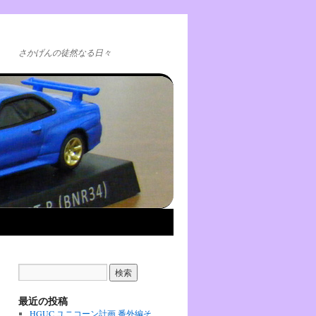
さかげんの徒然なる日々
最近の投稿
HGUC ユニコーン計画 番外編そ