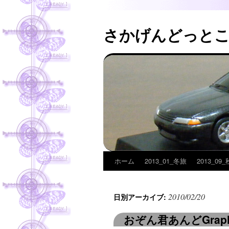
さかげんどっと
ホーム
2013_01_冬旅
2013_09
コ
ン
2010/02/20
日別アーカイブ:
テ
おぞん君あんどGraph
ン