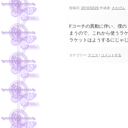
ツ
投稿日:
2010/02/20
作成者:
さかげん
へ
Fコーチの異動に伴い、僕の E
ス
まうので、これから使うラケット
キ
ラケットはようするにじゃじ
ッ
カテゴリー:
テニス
|
コメントする
プ