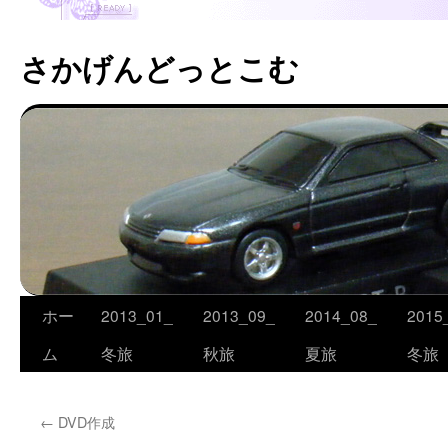
さかげんどっとこむ
ホー
2013_01_
2013_09_
2014_08_
2015
コ
ム
冬旅
秋旅
夏旅
冬旅
ン
テ
←
DVD作成
ン