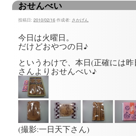
おせんべい
ツ
へ
投稿日:
2010/02/16
作成者:
さかげん
ス
今日は火曜日。
キ
だけどおやつの日♪
ッ
というわけで、本日(正確には昨
プ
さんよりおせんべい♪
(撮影:一日天下さん)